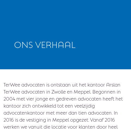
ONS VERHAAL
TerWee advocaten is ontstaan uit het kantoor Arslan
TerWee advocaten in Zwolle en Meppel. Begonnen in
2004 met vier jonge en gedreven advocaten heeft het
kantoor zich ontwikkeld tot een veelzijdig
advocatenkantoor met meer dan tien advocaten. In
2016 is de vestiging in Meppel opgezet. Vanaf 2016
werken we vanuit die locatie voor klanten door heel