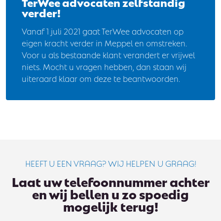
TerWee advocaten zelfstandig
verder!
Vanaf 1 juli 2021 gaat TerWee advocaten op
eigen kracht verder in Meppel en omstreken.
Voor u als bestaande klant verandert er vrijwel
niets. Mocht u vragen hebben, dan staan wij
uiteraard klaar om deze te beantwoorden.
HEEFT U EEN VRAAG? WIJ HELPEN U GRAAG!
Laat uw telefoonnummer achter
en wij bellen u zo spoedig
mogelijk terug!